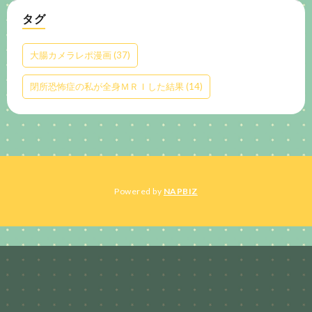
タグ
大腸カメラレポ漫画
(37)
閉所恐怖症の私が全身ＭＲＩした結果
(14)
Powered by
NAPBIZ