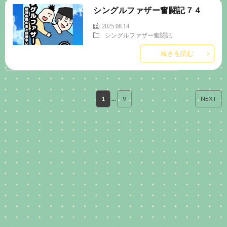
シングルファザー奮闘記７４
2025.08.14
シングルファザー奮闘記
続きを読む
1
…
9
NEXT