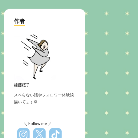
作者
後藤桜子
スベらない話やフォロワー体験談
描いてます❁
＼ Follow me ／