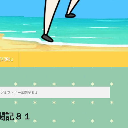
更新通知
TOP
次のお話
ングルファザー奮闘記８１
闘記８１