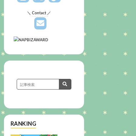
＼ Contact ／
RANKING