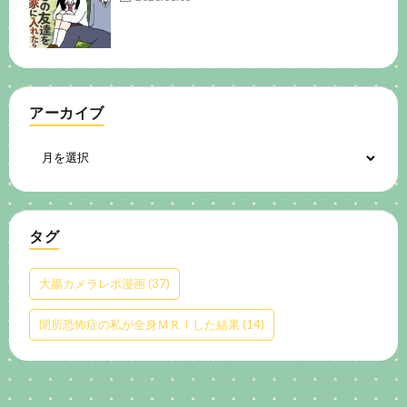
アーカイブ
タグ
大腸カメラレポ漫画
(37)
閉所恐怖症の私が全身ＭＲＩした結果
(14)