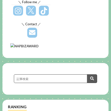
＼ Follow me ／
＼ Contact ／
RANKING