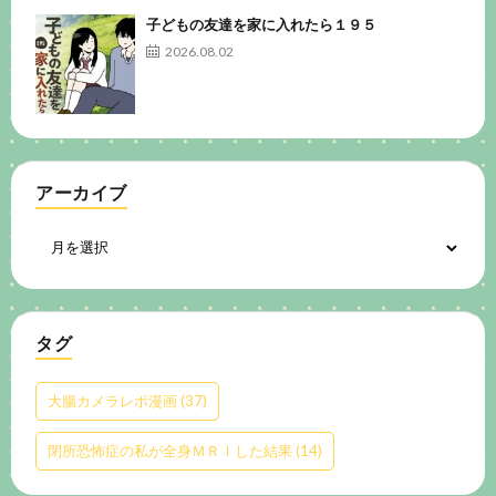
子どもの友達を家に入れたら１９５
2026.08.02
アーカイブ
タグ
大腸カメラレポ漫画
(37)
閉所恐怖症の私が全身ＭＲＩした結果
(14)