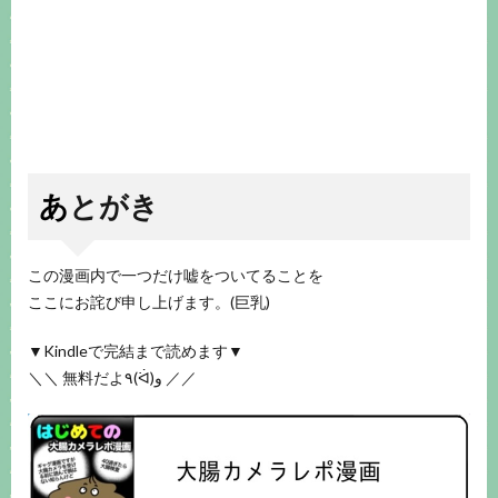
あとがき
この漫画内で一つだけ嘘をついてることを
ここにお詫び申し上げます。(巨乳)
▼Kindleで完結まで読めます▼
＼＼ 無料だよ٩(ᐛ)و ／／