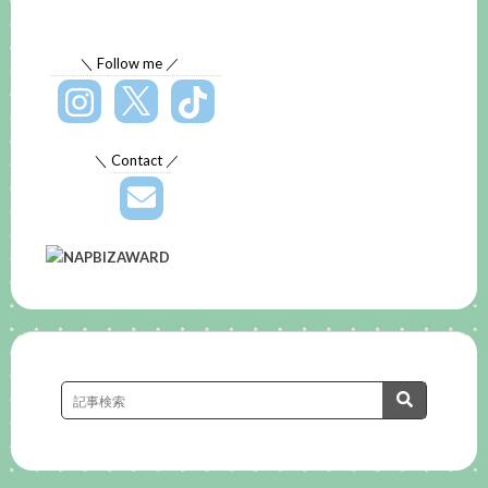
＼ Follow me ／
＼ Contact ／