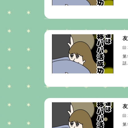
友
第
話
友
第