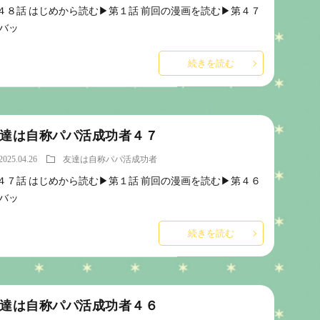
４８話 はじめから読む▶︎第１話 前回の漫画を読む▶︎第４７
 バッ
続きを読む
達は自称パパ活成功者４７
2025.04.26
友達は自称パパ活成功者
４７話 はじめから読む▶︎第１話 前回の漫画を読む▶︎第４６
 バッ
続きを読む
達は自称パパ活成功者４６