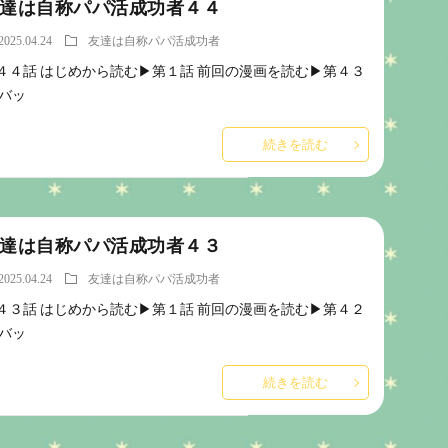
達は自称パパ活成功者４４
2025.04.24
友達は自称パパ活成功者
４４話 はじめから読む▶︎第１話 前回の漫画を読む▶︎第４３
 バッ
続きを読む
達は自称パパ活成功者４３
2025.04.24
友達は自称パパ活成功者
４３話 はじめから読む▶︎第１話 前回の漫画を読む▶︎第４２
 バッ
続きを読む