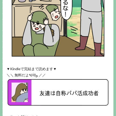
▼Kindleで完結まで読めます▼
＼＼ 無料だよ٩(ᐛ)و ／／