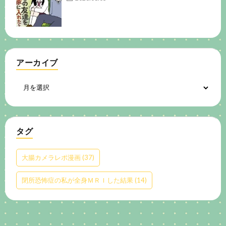
アーカイブ
タグ
大腸カメラレポ漫画
(37)
閉所恐怖症の私が全身ＭＲＩした結果
(14)