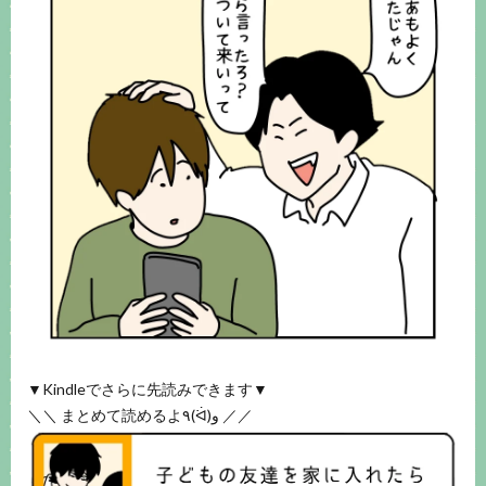
▼Kindleでさらに先読みできます▼
＼＼ まとめて読めるよ٩(ᐛ)و ／／