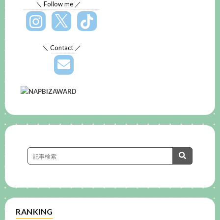
＼ Follow me ／
＼ Contact ／
RANKING