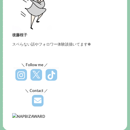
後藤桜子
スベらない話やフォロワー体験談描いてます❁
＼ Follow me ／
＼ Contact ／