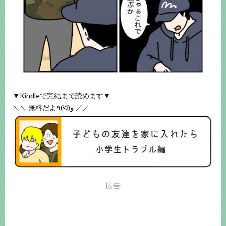
▼Kindleで完結まで読めます▼
＼＼ 無料だよ٩(ᐛ)و ／／
広告