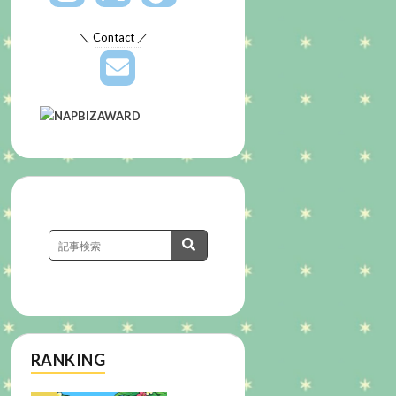
＼ Contact ／
RANKING