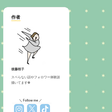
作者
後藤桜子
スベらない話やフォロワー体験談
描いてます❁
＼ Follow me ／