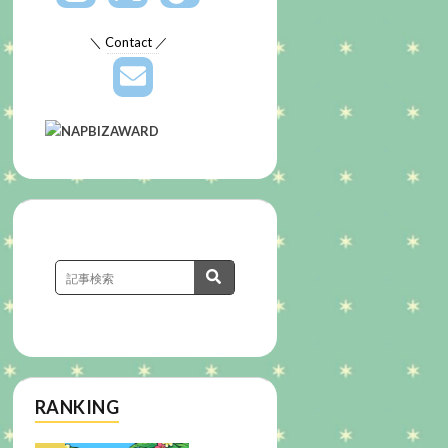
＼ Contact ／
RANKING