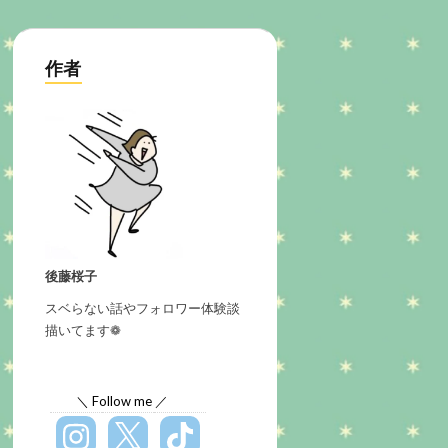
作者
後藤桜子
スベらない話やフォロワー体験談
描いてます❁
＼ Follow me ／