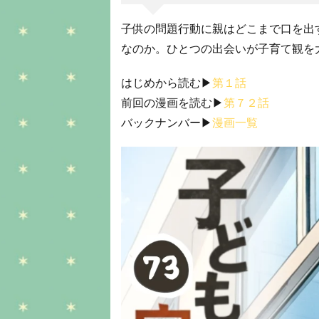
子供の問題行動に親はどこまで口を出
なのか。ひとつの出会いが子育て観を
はじめから読む▶︎
第１話
前回の漫画を読む▶︎
第７２話
バックナンバー▶︎
漫画一覧