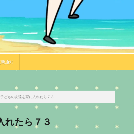
更新通知
TOP
次のお話
子どもの友達を家に入れたら７３
入れたら７３