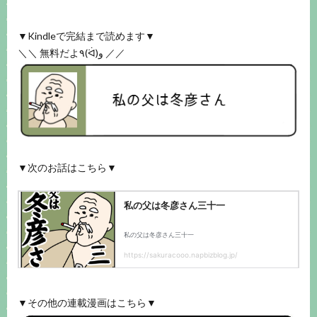
▼Kindleで完結まで読めます▼
＼＼ 無料だよ٩(ᐛ)و ／／
▼次のお話はこちら▼
▼その他の連載漫画はこちら▼