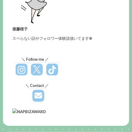
後藤桜子
スベらない話やフォロワー体験談描いてます❁
＼ Follow me ／
＼ Contact ／