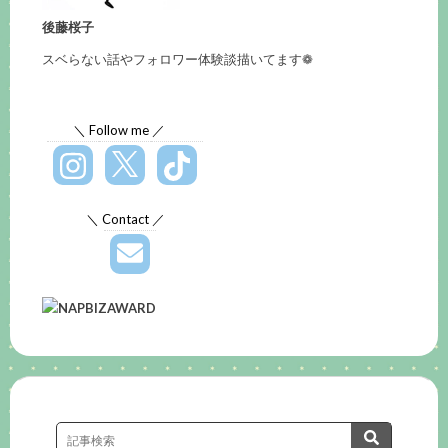
後藤桜子
スベらない話やフォロワー体験談描いてます❁
＼ Follow me ／
＼ Contact ／