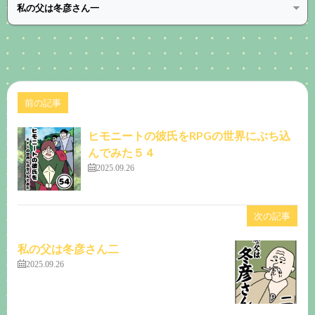
前の記事
ヒモニートの彼氏をRPGの世界にぶち込
んでみた５４
2025.09.26
次の記事
私の父は冬彦さん二
2025.09.26