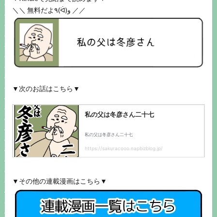
＼＼ 無料だよ٩(ᐛ)و ／／
▼次のお話はこちら▼
▼その他の連載漫画はこちら▼