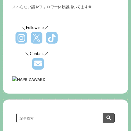
スベらない話やフォロワー体験談描いてます❁
＼ Follow me ／
＼ Contact ／