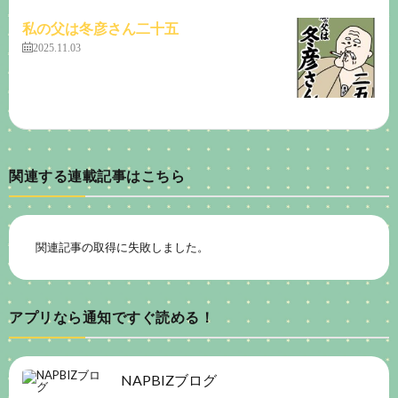
私の父は冬彦さん二十五
2025.11.03
関連する連載記事はこちら
関連記事の取得に失敗しました。
アプリなら通知ですぐ読める！
NAPBIZブログ