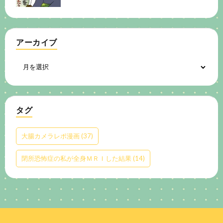
アーカイブ
タグ
大腸カメラレポ漫画
(37)
閉所恐怖症の私が全身ＭＲＩした結果
(14)