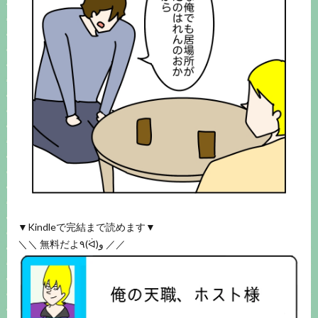
▼Kindleで完結まで読めます▼
＼＼ 無料だよ٩(ᐛ)و ／／