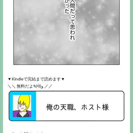
▼Kindleで完結まで読めます▼
＼＼ 無料だよ٩(ᐛ)و ／／