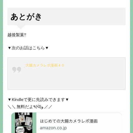
あとがき
越後製菓‼️
▼次のお話はこちら▼
大腸カメラレポ漫画４０
▼Kindleで更に先読みできます▼
＼＼ 無料だよ٩(ᐛ)و ／／