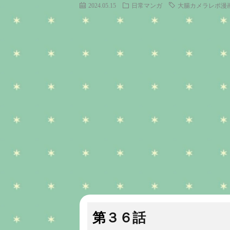
2024.05.15
日常マンガ
大腸カメラレポ漫
第３６話