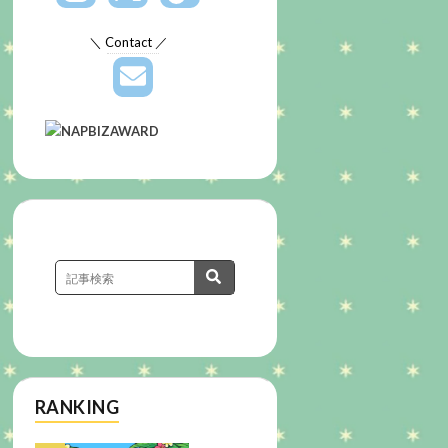
＼ Contact ／
RANKING