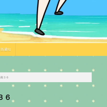
更新通知
TOP
次のお話
漫画３６
３６