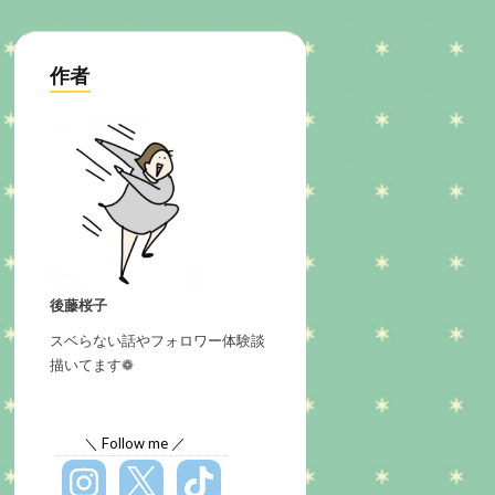
作者
後藤桜子
スベらない話やフォロワー体験談
描いてます❁
＼ Follow me ／