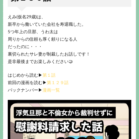
えみ(仮名29歳)は、
新卒から働いていた会社を寿退職した。
5つ年上の旦那、うわ太は
周りからの信頼も厚く頼りになる人
だったのに・・・
裏切られたサレ妻が制裁したお話しです！
是非最後までお楽しみください🤝
はじめから読む▶︎
第１話
前回の漫画を読む▶︎
第１２９話
バックナンバー▶︎
漫画一覧