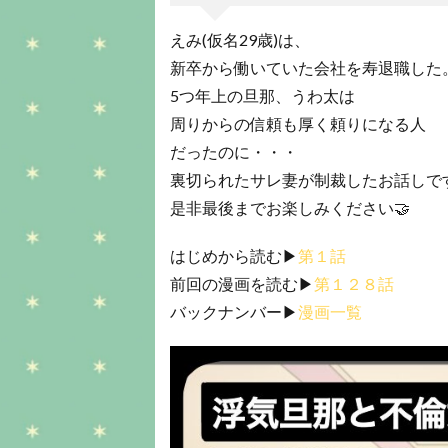
えみ(仮名29歳)は、
新卒から働いていた会社を寿退職した
5つ年上の旦那、うわ太は
周りからの信頼も厚く頼りになる人
だったのに・・・
裏切られたサレ妻が制裁したお話しで
是非最後までお楽しみください🤝
はじめから読む▶︎
第１話
前回の漫画を読む▶︎
第１２８話
バックナンバー▶︎
漫画一覧