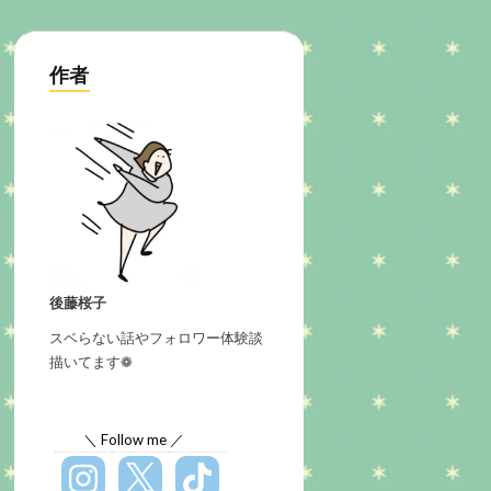
作者
後藤桜子
スベらない話やフォロワー体験談
描いてます❁
＼ Follow me ／