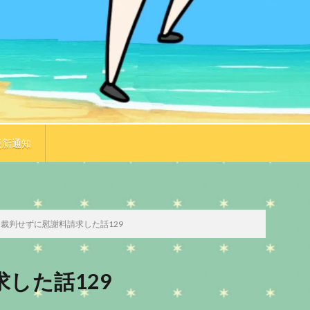
更新通知
TOP
次のお話
裁判せずに慰謝料請求した話129
した話129