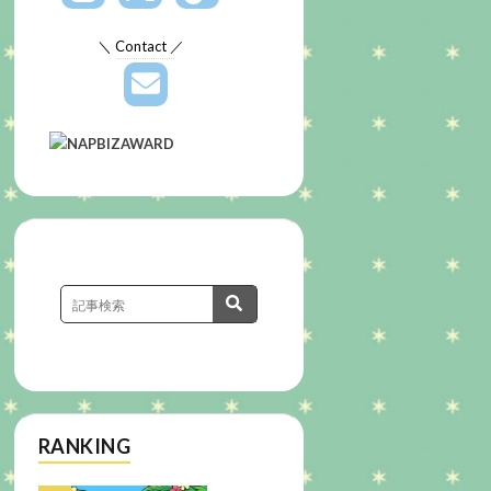
＼ Contact ／
RANKING