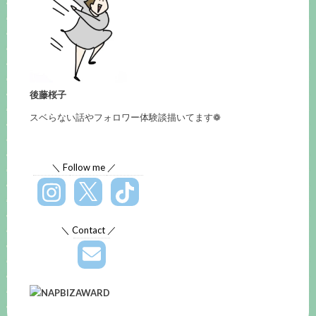
後藤桜子
スベらない話やフォロワー体験談描いてます❁
＼ Follow me ／
＼ Contact ／