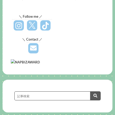
＼ Follow me ／
＼ Contact ／