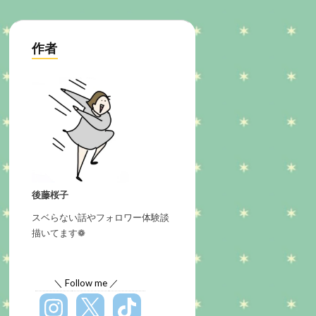
作者
後藤桜子
スベらない話やフォロワー体験談
描いてます❁
＼ Follow me ／