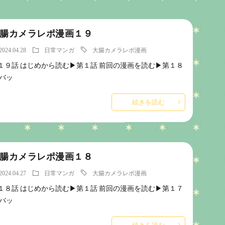
腸カメラレポ漫画１９
2024.04.28
日常マンガ
大腸カメラレポ漫画
１９話 はじめから読む▶︎第１話 前回の漫画を読む▶︎第１８
 バッ
続きを読む
腸カメラレポ漫画１８
2024.04.27
日常マンガ
大腸カメラレポ漫画
１８話 はじめから読む▶︎第１話 前回の漫画を読む▶︎第１７
 バッ
続きを読む