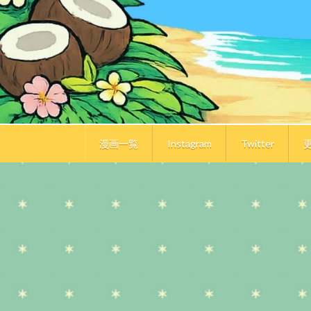
漫画一覧
Instagram
Twitter