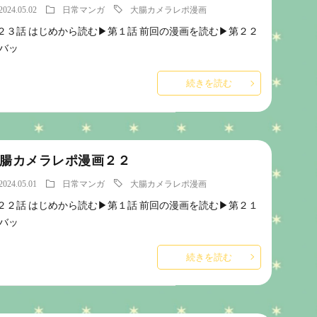
2024.05.02
日常マンガ
大腸カメラレポ漫画
２３話 はじめから読む▶︎第１話 前回の漫画を読む▶︎第２２
 バッ
続きを読む
腸カメラレポ漫画２２
2024.05.01
日常マンガ
大腸カメラレポ漫画
２２話 はじめから読む▶︎第１話 前回の漫画を読む▶︎第２１
 バッ
続きを読む