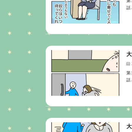
第
話
大
第
話
大