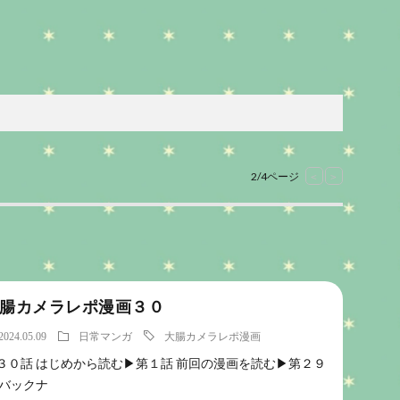
2/4ページ
<
>
腸カメラレポ漫画３０
2024.05.09
日常マンガ
大腸カメラレポ漫画
３０話 はじめから読む▶︎第１話 前回の漫画を読む▶︎第２９
 バックナ