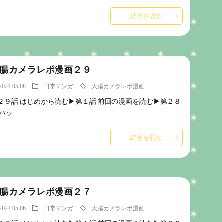
続きを読む
腸カメラレポ漫画２９
2024.05.08
日常マンガ
大腸カメラレポ漫画
２９話 はじめから読む▶︎第１話 前回の漫画を読む▶︎第２８
 バッ
続きを読む
腸カメラレポ漫画２７
2024.05.06
日常マンガ
大腸カメラレポ漫画