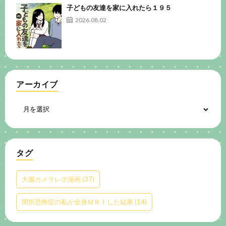
子どもの友達を家に入れたら１９５
2026.08.02
アーカイブ
タグ
大腸カメラレポ漫画
(37)
閉所恐怖症の私が全身ＭＲＩした結果
(14)