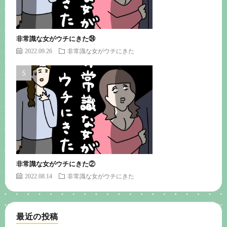
非常識な女がウチにきた㉔
2022.09.26
非常識な女がウチにきた
非常識な女がウチにきた②
2022.08.14
非常識な女がウチにきた
最近の投稿