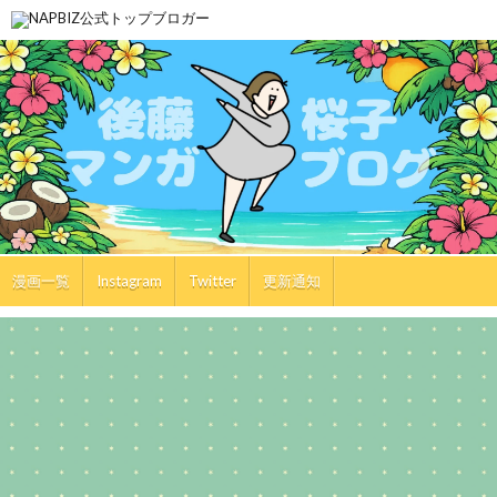
漫画一覧
Instagram
Twitter
更新通知