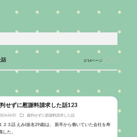
た話
2/14ページ
<
>
判せずに慰謝料請求した話123
2024.04.05
裁判せずに慰謝料請求した話
１２３話 えみ(仮名29歳)は、 新卒から働いていた会社を寿
職した。