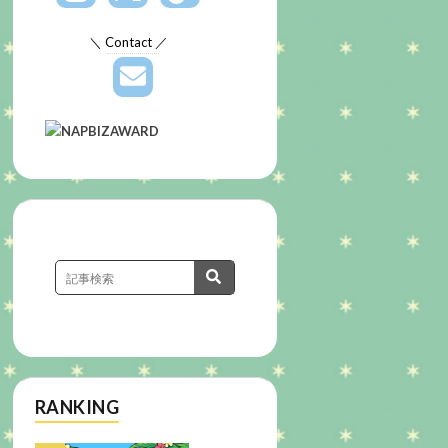
＼ Contact ／
RANKING