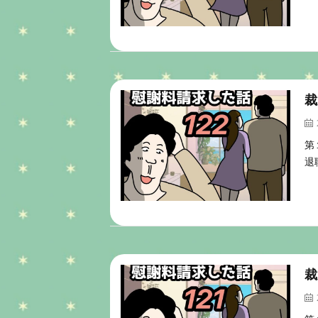
裁
第
退
裁