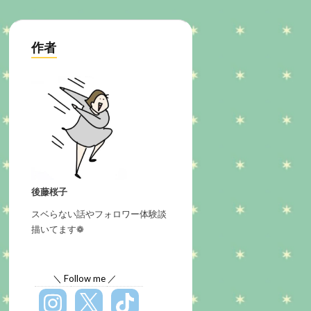
作者
後藤桜子
スベらない話やフォロワー体験談
描いてます❁
＼ Follow me ／