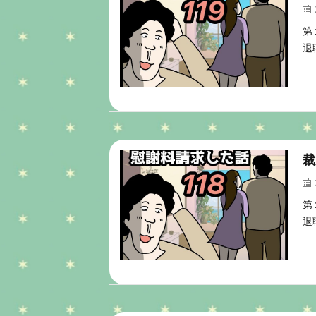
第
退
裁
第
退