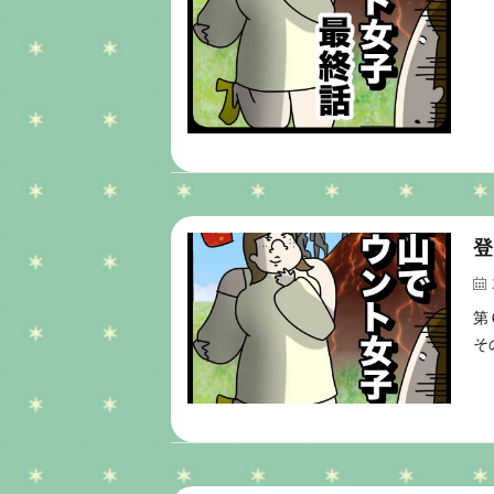
登
第
そ