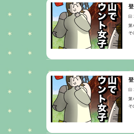
登
第
そ
登
第
そ