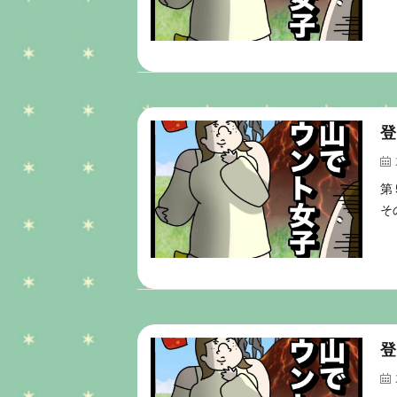
登
第
そ
登