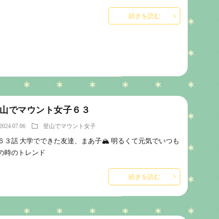
続きを読む
山でマウント女子６３
2024.07.06
登山でマウント女子
６３話 大学でできた友達、まあ子🏔️ 明るくて元気でいつも
の時のトレンド
続きを読む