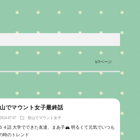
1/7ページ
>
山でマウント女子最終話
2024.07.07
登山でマウント女子
６４話 大学でできた友達、まあ子🏔️ 明るくて元気でいつも
の時のトレンド