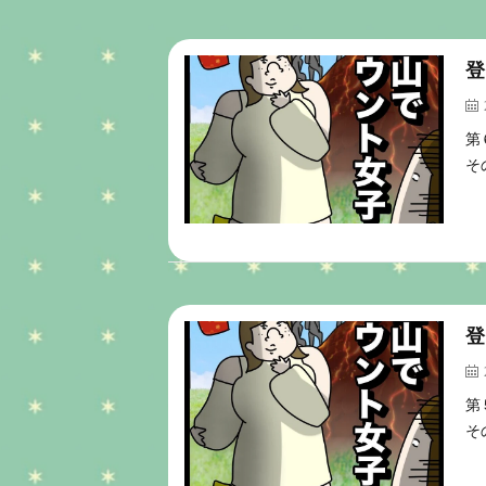
登
第
そ
登
第
そ