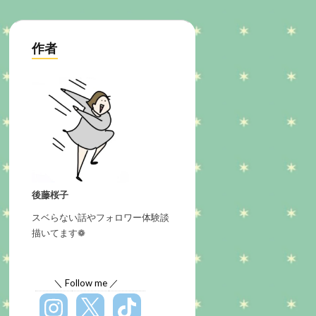
作者
後藤桜子
スベらない話やフォロワー体験談
描いてます❁
＼ Follow me ／