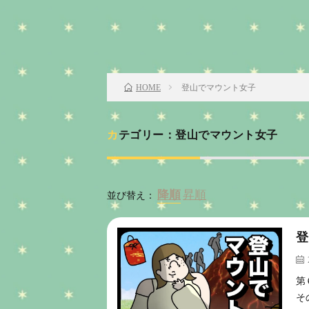
登山でマウント女子
HOME
カテゴリー：登山でマウント女子
並び替え：
登
第
そ