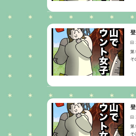
登
第
そ
登
第
そ