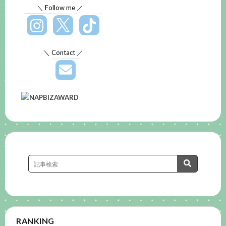
＼ Follow me ／
＼ Contact ／
RANKING