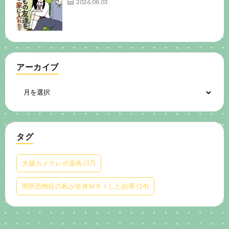
2026.08.03
アーカイブ
タグ
大腸カメラレポ漫画
(37)
閉所恐怖症の私が全身ＭＲＩした結果
(14)