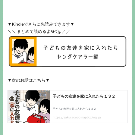
▼Kindleでさらに先読みできます▼
＼＼ まとめて読めるよ٩(ᐛ)و ／／
▼次のお話はこちら▼