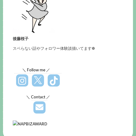
後藤桜子
スベらない話やフォロワー体験談描いてます❁
＼ Follow me ／
＼ Contact ／