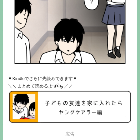
▼Kindleでさらに先読みできます▼
＼＼ まとめて読めるよ٩(ᐛ)و ／／
広告