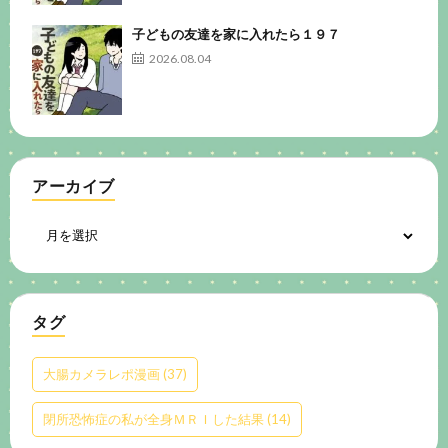
子どもの友達を家に入れたら１９７
2026.08.04
アーカイブ
タグ
大腸カメラレポ漫画
(37)
閉所恐怖症の私が全身ＭＲＩした結果
(14)