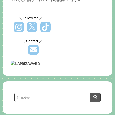
＼ Follow me ／
＼ Contact ／