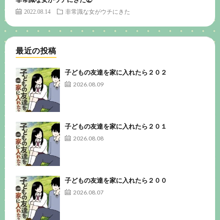
2022.08.14
非常識な女がウチにきた
最近の投稿
子どもの友達を家に入れたら２０２
2026.08.09
子どもの友達を家に入れたら２０１
2026.08.08
子どもの友達を家に入れたら２００
2026.08.07