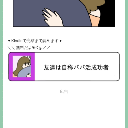
▼Kindleで完結まで読めます▼
＼＼ 無料だよ٩(ᐛ)و ／／
広告