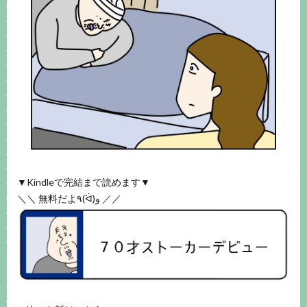
▼Kindleで完結まで読めます▼
＼＼ 無料だよ٩(ᐛ)و ／／