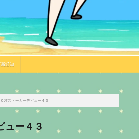
更新通知
TOP
次のお話
７０才ストーカーデビュー４３
ビュー４３