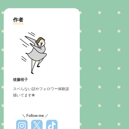
作者
後藤桜子
スベらない話やフォロワー体験談
描いてます❁
＼ Follow me ／