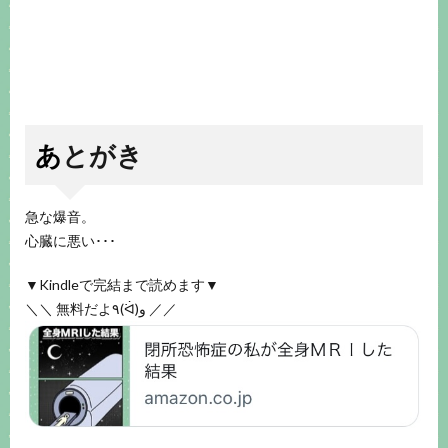
あとがき
急な爆音。
心臓に悪い･･･
▼Kindleで完結まで読めます▼
＼＼ 無料だよ٩(ᐛ)و ／／