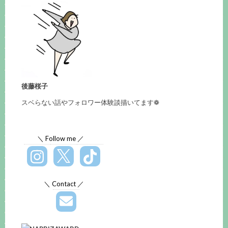
後藤桜子
スベらない話やフォロワー体験談描いてます❁
＼ Follow me ／
＼ Contact ／