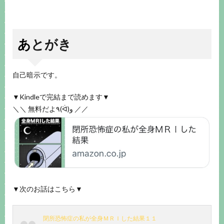
あとがき
自己暗示です。
▼Kindleで完結まで読めます▼
＼＼ 無料だよ٩(ᐛ)و ／／
▼次のお話はこちら▼
閉所恐怖症の私が全身ＭＲＩした結果１１