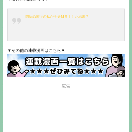
閉所恐怖症の私が全身ＭＲＩした結果７
▼その他の連載漫画はこちら▼
広告