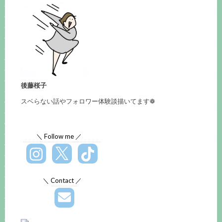
後藤桜子
スベらない話やフォロワー体験談描いてます❁
＼ Follow me ／
＼ Contact ／