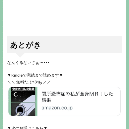
あとがき
なんくるないさぁ〜･･･
▼Kindleで完結まで読めます▼
＼＼ 無料だよ٩(ᐛ)و ／／
▼次のお話はこちら▼